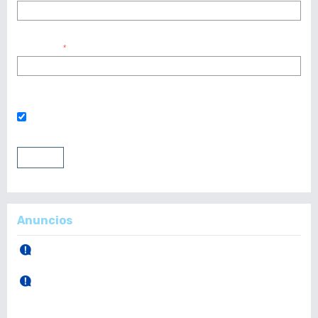
Contraseña
*
¿Has olvidado tu contraseña?
Mantenerme conectado
Entrar
Registrarse
Anuncios
30 de Abril, 2026.
Publicación Vol. 165 Núm 1 (Enero - Abril)
28 de Diciembre, 2025.
Publicación Vol. 164 Núm 3 (Septiembre - Diciembre)