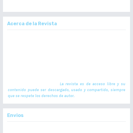
Acerca de la Revista
La Revista Médica del Colegio de Médicos y Cirujanos de Guatemala,
es un documento científico oficial. En ella se publican trabajos de
investigación realizados por profesionales en ciencias de la salud,
con temas de interés científico plasmados en textos originales e
inéditos. Las publicaciones se realizan cuatrimestralmente. El ISSN
de la versión en Línea es -L: 2664-3677. La publicación es financiada
por el Colegio de Médicos y Cirujanos de Guatemala y no contiene
anuncios comerciales. El envío, procesamiento y publicación de
manuscritos son gratuitos.
La revista es de acceso libre y su
contenido puede ser descargado, usado y compartido, siempre
que se respete los derechos de autor.
Envios
Enviar un Artículo