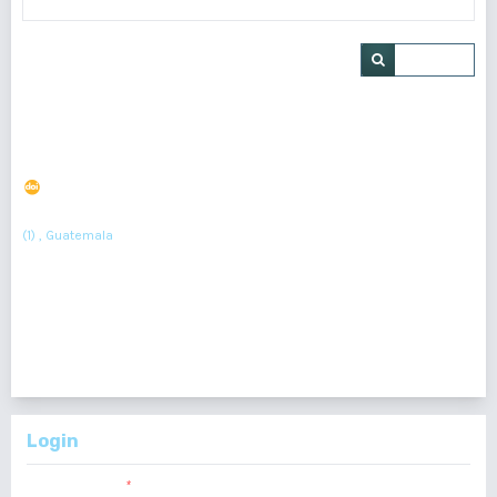
Buscar
Tumor Phylloides gigante en el embarazo
DOI : 10.36109/eatvkb25
(1)
Sherly Caceros
(1) , Guatemala
Resumen : 253
PDF : 140
HTML : 16
1 - 1 de 1 elementos
Login
Nombre usuario
*