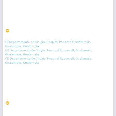
PDF : 0
HTML : 0
Resección de papiloma nasal invertido mediante
abordaje de Caldwell-Luc
DOI : 10.36109/rmg.v160i1.250
(1)
(2)
(3)
Douglas Miranda
, Stephanie López
, Walter Ruyan
(1) Departamento de Cirugía, Hospital Roosevelt, Guatemala,
Guatemala., Guatemala ,
(2) Departamento de Cirugía, Hospital Roosevelt, Guatemala,
Guatemala., Guatemala ,
(3) Departamento de Cirugía, Hospital Roosevelt, Guatemala,
Guatemala., Guatemala
64-66
Resumen : 42
PDF : 0
HTML : 0
Enfermedad de Osgood-Schlatter
DOI : 10.36109/rmg.v159i2.231
(1)
María de los Angeles Livengood Ordóñez de Sanabria
, Juan Pablo
(2)
Ordóñez López