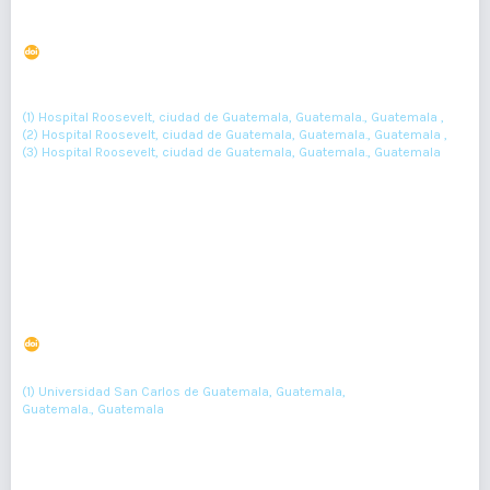
Struma ovarii maligno: Reporte de caso
DOI : 10.36109/rmg.v158i2.80
(1)
(2)
José David Palma-Zambrano
, Gladys Beatriz Murga
, José Rodolfo
(3)
Gil
(1) Hospital Roosevelt, ciudad de Guatemala, Guatemala., Guatemala ,
(2) Hospital Roosevelt, ciudad de Guatemala, Guatemala., Guatemala ,
(3) Hospital Roosevelt, ciudad de Guatemala, Guatemala., Guatemala
138-140
Resumen : 185
PDF : 0
Evaluación del nivel de conocimiento de asma bronquial
en padres de pacientes pediátricos
DOI : 10.36109/rmg.v161i3.490
(1)
Andrea López-Brami
(1) Universidad San Carlos de Guatemala, Guatemala,
Guatemala., Guatemala
250-255
Resumen : 109
PDF : 0
HTML : 0