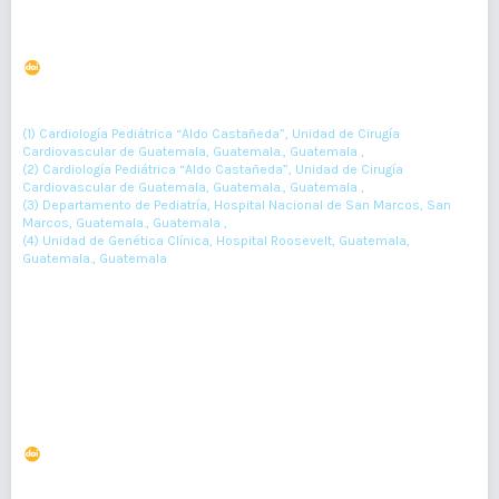
Distrofia torácica asfixiante o Síndrome de Jeune
DOI : 10.36109/rmg.v159i2.243
(1)
(2)
(3)
Andrea Catalina Orozco
, Mauricio O'Connell
, Miriam Guzmán
,
(4)
Julio Cabrera
(1) Cardiología Pediátrica “Aldo Castañeda”, Unidad de Cirugía
Cardiovascular de Guatemala, Guatemala., Guatemala ,
(2) Cardiología Pediátrica “Aldo Castañeda”, Unidad de Cirugía
Cardiovascular de Guatemala, Guatemala., Guatemala ,
(3) Departamento de Pediatría, Hospital Nacional de San Marcos, San
Marcos, Guatemala., Guatemala ,
(4) Unidad de Genética Clínica, Hospital Roosevelt, Guatemala,
Guatemala., Guatemala
110-111
Resumen : 87
PDF : 0
HTML : 0
Hallazgos en biopsia pulmonar de paciente
rehospitalizada por COVID-19
DOI : 10.36109/rmg.v160i1.320
(1)
(2)
(3)
Hector de-Paz
, Fernando Solares
, Emerson de-la-Rosa
,
(4)
(5)
Pebbles Medina
, Roberto Orozco