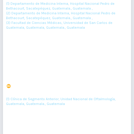
(1) Departamento de Medicina Interna, Hospital Nacional Pedro de
Bethacourt, Sacatepéquez, Guatemala., Guatemala ,
(2) Departamento de Medicina Interna, Hospital Nacional Pedro de
Bethacourt, Sacatepéquez, Guatemala., Guatemala ,
(3) Facultad de Ciencias Médicas, Universidad de San Carlos de
Guatemala, Guatemala, Guatemala., Guatemala
467-469
Resumen : 68
PDF : 0
HTML : 0
Comparación de los cambios refractivos y topográficos
producidos por crosslinking EPI-ON vs EPI-OFF en
queratocono
DOI : 10.36109/rmg.v161i3.501
(1)
Paola Correa-Moreno
(1) Clínica de Segmento Anterior, Unidad Nacional de Oftalmología,
Guatemala, Guatemala., Guatemala
256-261
Resumen : 109
PDF : 0
HTML : 0