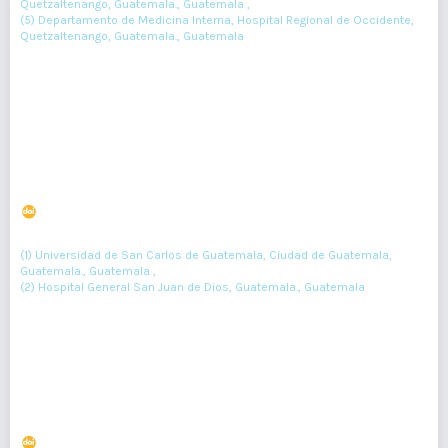
Quetzaltenango, Guatemala., Guatemala ,
(5) Departamento de Medicina Interna, Hospital Regional de Occidente,
Quetzaltenango, Guatemala., Guatemala
196-198
Resumen : 62
PDF : 0
HTML : 0
Loxoscelismo cutáneo y cutáneovisceral. Reporte de 4
casos
DOI : 10.36109/rmg.v156i1.55
(1)
(2)
Erwin Castellanos
, Lia Rodíguez
(1) Universidad de San Carlos de Guatemala, Ciudad de Guatemala,
Guatemala., Guatemala ,
(2) Hospital General San Juan de Dios, Guatemala., Guatemala
47-50
Resumen : 88
PDF : 0
Dr. Edgar Samuel Ramírez Marroquín
DOI : 10.36109/0jd81c18