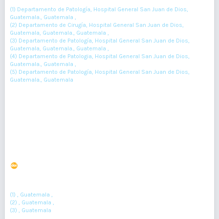
(1) Departamento de Patología, Hospital General San Juan de Dios,
Guatemala., Guatemala ,
(2) Departamento de Cirugía, Hospital General San Juan de Dios,
Guatemala, Guatemala., Guatemala ,
(3) Departamento de Patología, Hospital General San Juan de Dios,
Guatemala, Guatemala., Guatemala ,
(4) Departamento de Patologia, Hospital General San Juan de Dios,
Guatemala., Guatemala ,
(5) Departamento de Patología, Hospital General San Juan de Dios,
Guatemala., Guatemala
41-43
Resumen : 109
PDF : 0
HTML : 0
Corrección tardía de canal auriculoventricular
completo tipo A de Rastelli: Reporte de caso
DOI : 10.36109/ra58bh63
(1)
(2)
Dr. Oscar René Veras Castillo
, Paula Santamarina
, María
(3)
Marroquín
(1) , Guatemala ,
(2) , Guatemala ,
(3) , Guatemala
Resumen : 470