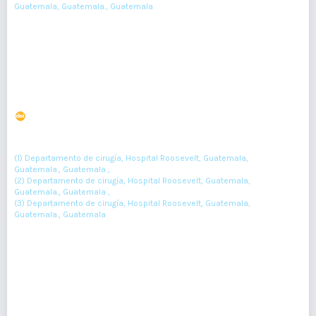
Guatemala, Guatemala., Guatemala
185-187
Resumen : 49
PDF : 0
HTML : 0
Resección de divertículo de Meckel perforado
DOI : 10.36109/rmg.v160i1.268
(1)
(2)
Jimmy Guillen-Aguilar
, Douglas Miranda-Ochoa
, Fernando
(3)
Gonzales-Arreache
(1) Departamento de cirugía, Hospital Roosevelt, Guatemala,
Guatemala., Guatemala ,
(2) Departamento de cirugía, Hospital Roosevelt, Guatemala,
Guatemala., Guatemala ,
(3) Departamento de cirugía, Hospital Roosevelt, Guatemala,
Guatemala., Guatemala
80-81
Resumen : 41
PDF : 0
HTML : 0
Enfermedad de Dupuytren en mujer de 23 años con