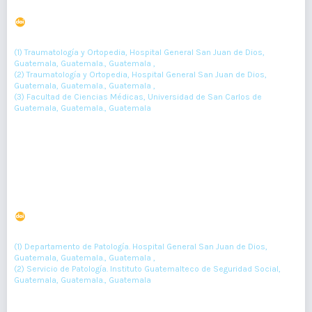
síndrome de ovario poliquístico
DOI : 10.36109/rmg.v160i3.403
(1)
(2)
(3)
Mario López-Monzón
, Julio Morales
, Andrea Vivar
(1) Traumatología y Ortopedia, Hospital General San Juan de Dios,
Guatemala, Guatemala., Guatemala ,
(2) Traumatología y Ortopedia, Hospital General San Juan de Dios,
Guatemala, Guatemala., Guatemala ,
(3) Facultad de Ciencias Médicas, Universidad de San Carlos de
Guatemala, Guatemala., Guatemala
282-285
Resumen : 94
PDF : 0
HTML : 0
Glucogenosis en biopsias hepáticas
DOI : 10.36109/rmg.v160i2.357
(1)
(2)
Emerson De-la-Rosa
, Julia Ovalle
(1) Departamento de Patología. Hospital General San Juan de Dios,
Guatemala, Guatemala., Guatemala ,
(2) Servicio de Patología. Instituto Guatemalteco de Seguridad Social,
Guatemala, Guatemala., Guatemala
140-143
Resumen : 163