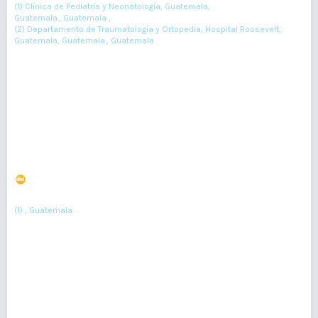
(1) Clínica de Pediatría y Neonatología, Guatemala,
Guatemala., Guatemala ,
(2) Departamento de Traumatología y Ortopedia, Hospital Roosevelt,
Guatemala, Guatemala., Guatemala
112-113
Resumen : 101
PDF : 0
HTML : 0
Homenaje Póstumo a Dr. Carlos Mejía Villatoro
Presidente del Colegio de Médicos y Cirujanos de
Guatemala 2010-2012
DOI : 10.36109/rmg.v156i1.45
(1)
Cesar Leonel González Camargo
(1) , Guatemala
6
Resumen : 50
PDF : 0
151 - 175 de 412 elementos