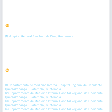
Caracterización de Meningiomas en el Instituto
Guatemalteco de Seguridad Social.
DOI : 10.36109/rmg.v163i1.625
(1)
Eugene Velásquez
(1) Hospital General San Juan de Dios, Guatemala
Resumen : 156
PDF : 0
HTML : 0
Carcinoma de células escamosas primario de tráquea
DOI : 10.36109/rmg.v161i2.487
(1)
(2)
(3)
Ana Pisquiy-Quemé
, Melisa Gonzáles
, Luis Miranda
, Otto
(4)
(5)
Orozco
, Astrid Gonzáles
(1) Departamento de Medicina Interna, Hospital Regional de Occidente,
Quetzaltenango, Guatemala., Guatemala ,
(2) Departamento de Medicina Interna, Hospital Regional de Occidente,
Quetzaltenango, Guatemala., Guatemala ,
(3) Departamento de Medicina Interna, Hospital Regional de Occidente,
Quetzaltenango, Guatemala., Guatemala ,
(4) Departamento de Medicina Interna, Hospital Regional de Occidente,