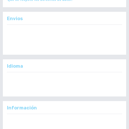
Envios
Enviar un Artículo
Importante:
No se toman en cuenta Artículos en formato PDF.
Idioma
English
Español
Información
Para lectores/as