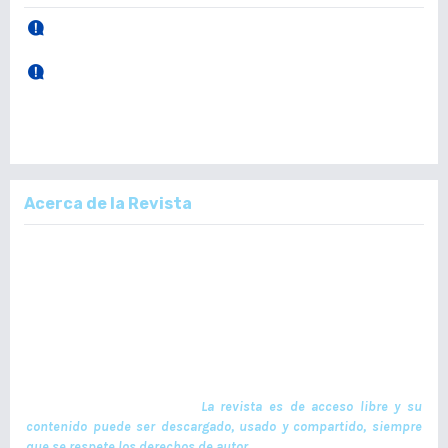
30 de Abril, 2026.
Publicación Vol. 165 Núm 1 (Enero - Abril)
28 de Diciembre, 2025.
Publicación Vol. 164 Núm 3 (Septiembre - Diciembre)
Acerca de la Revista
La Revista Médica del Colegio de Médicos y Cirujanos de Guatemala,
es un documento científico oficial. En ella se publican trabajos de
investigación realizados por profesionales en ciencias de la salud,
con temas de interés científico plasmados en textos originales e
inéditos. Las publicaciones se realizan cuatrimestralmente. El ISSN
de la versión en Línea es -L: 2664-3677. La publicación es financiada
por el Colegio de Médicos y Cirujanos de Guatemala y no contiene
anuncios comerciales. El envío, procesamiento y publicación de
manuscritos son gratuitos.
La revista es de acceso libre y su
contenido puede ser descargado, usado y compartido, siempre
que se respete los derechos de autor.