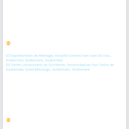
PDF : 0
HTML : 0
El grado pronóstico de carcinoma prostático en
biopsias transrectales de pacientes mayores de 70
años
DOI : 10.36109/rmg.v162i1.664
(1)
(2)
Eugene Velásquez
, Alejandro Fuentes-Bravo
(1) Departamento de Patología, Hospital General San Juan De Dios,
Guatemala, Guatemala., Guatemala ,
(2) Centro Universitario de Occidente, Universidad de San Carlos de
Guatemala, Quetzaltenango, Guatemala., Guatemala
32-34
Resumen : 85
PDF : 0
HTML : 0
Nacido muerto en la comunidad y su relación con la
morbilidad materna aguda y grave
DOI : 10.36109/rmg.v161i2.484
(1)
(2)
Edgar Kestler
, Guillermo Ambrosio