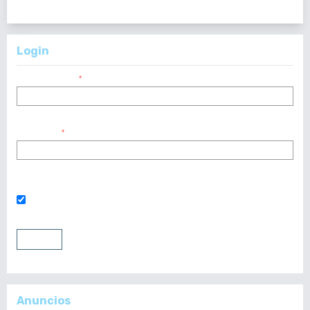
<<
<
2
3
4
5
6
7
8
9
10
11
>
>>
Login
Nombre usuario
*
Contraseña
*
¿Has olvidado tu contraseña?
Mantenerme conectado
Entrar
Registrarse
Anuncios