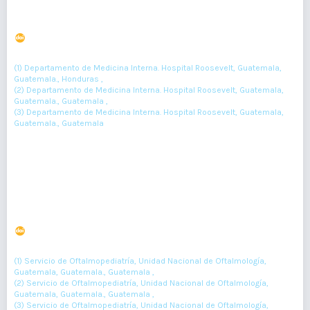
Absceso esplénico, una condición poco frecuente
DOI : 10.36109/rmg.v161i1.420
(1)
(2)
(3)
Jorge Guardado-Irias
, Leonel Perez
, Johanna Samayoa
(1) Departamento de Medicina Interna. Hospital Roosevelt, Guatemala,
Guatemala., Honduras ,
(2) Departamento de Medicina Interna. Hospital Roosevelt, Guatemala,
Guatemala., Guatemala ,
(3) Departamento de Medicina Interna. Hospital Roosevelt, Guatemala,
Guatemala., Guatemala
85-87
Resumen : 50
PDF : 0
HTML : 0
Síndrome de Sturge-Weber
DOI : 10.36109/rmg.v160i2.321
(1)
(2)
(3)
Maria Zepeda
, Yadira Súchite
, Gustavo Méndez
(1) Servicio de Oftalmopediatría, Unidad Nacional de Oftalmología,
Guatemala, Guatemala., Guatemala ,
(2) Servicio de Oftalmopediatría, Unidad Nacional de Oftalmología,
Guatemala, Guatemala., Guatemala ,
(3) Servicio de Oftalmopediatría, Unidad Nacional de Oftalmología,