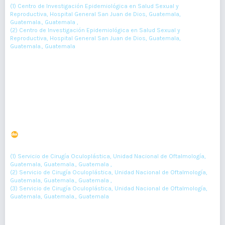
(1) Centro de Investigación Epidemiológica en Salud Sexual y
Reproductiva, Hospital General San Juan de Dios, Guatemala,
Guatemala., Guatemala ,
(2) Centro de Investigación Epidemiológica en Salud Sexual y
Reproductiva, Hospital General San Juan de Dios, Guatemala,
Guatemala., Guatemala
105-112
Resumen : 124
PDF : 0
HTML : 0
Metástasis coroidea como primera manifestación de
carcinoma primario de pulmón
DOI : 10.36109/rmg.v160i2.308
(1)
(2)
(3)
Maria Zepeda
, Patricia Uribe
, Gustavo Méndez
(1) Servicio de Cirugía Oculoplástica, Unidad Nacional de Oftalmología,
Guatemala, Guatemala., Guatemala ,
(2) Servicio de Cirugía Oculoplástica, Unidad Nacional de Oftalmología,
Guatemala, Guatemala., Guatemala ,
(3) Servicio de Cirugía Oculoplástica, Unidad Nacional de Oftalmología,
Guatemala, Guatemala., Guatemala
182-184
Resumen : 55