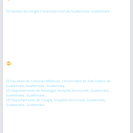
(1)
Juan Sánchez-Córdova
(1) Unidad de Cirugìa Cardiovascular de Guatemala., Guatemala
486-489
Resumen : 118
PDF : 0
HTML : 0
Caracterización epidemiológica, clínica e
histopatológica del carcinoma basocelular de piel
DOI : 10.36109/rmg.v160i1.262
(1)
(2)
Hector Robledo-Méndez
, Orlando Rodas-Pernillo
, Eddy Rodríguez-
(3)
González
(1) Facultad de Ciencias Médicas, Universidad de San Carlos de
Guatemala, Guatemala., Guatemala ,
(2) Departamento de Patología, Hospital Roosevelt, Guatemala,
Guatemala., Guatemala ,
(3) Departamento de Cirugía, Hospital Roosevelt, Guatemala,
Guatemala., Guatemala
34-37
Resumen : 63
PDF : 0
HTML : 0