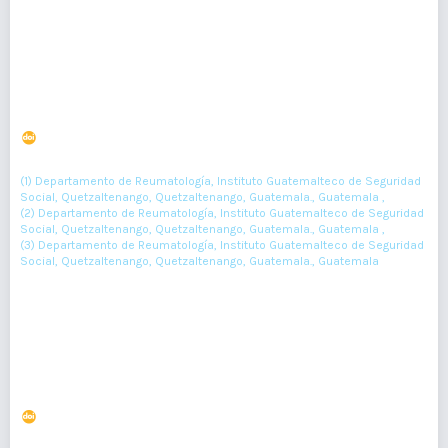
PDF : 184
Enfermedad pulmonar intersticial en paciente con
escleroderma
DOI : 10.36109/rmg.v161i3.514
(1)
(2)
(3)
Otto Samayoa
, Belizario Ixcot
, José Benavente
(1) Departamento de Reumatología, Instituto Guatemalteco de Seguridad
Social, Quetzaltenango, Quetzaltenango, Guatemala., Guatemala ,
(2) Departamento de Reumatología, Instituto Guatemalteco de Seguridad
Social, Quetzaltenango, Quetzaltenango, Guatemala., Guatemala ,
(3) Departamento de Reumatología, Instituto Guatemalteco de Seguridad
Social, Quetzaltenango, Quetzaltenango, Guatemala., Guatemala
271-274
Resumen : 73
PDF : 0
HTML : 0
Abordaje quirúrgico de un queratoacantoma gigante
DOI : 10.36109/rmg.v161i4.543
(1)
(2)
(3)
Nimzy Letona
, Fernanda Herrera
, Adriana Toledo