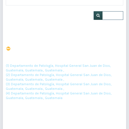
Buscar
Perforación intestinal asociada a tuberculosis
DOI : 10.36109/rmg.v160i2.364
(1)
(2)
(3)
Lourdes Herrera
, Javier Morán
, Osman Batz
, Pebbles Medina
(4)
(1) Departamento de Patología, Hospital General San Juan de Dios,
Guatemala, Guatemala., Guatemala ,
(2) Departamento de Patología, Hospital General San Juan de Dios,
Guatemala, Guatemala., Guatemala ,
(3) Departamento de Patología, Hospital General San Juan de Dios,
Guatemala, Guatemala., Guatemala ,
(4) Departamento de Patología, Hospital General San Juan de Dios,
Guatemala, Guatemala., Guatemala
173-175
Resumen : 94
PDF : 0
HTML : 0