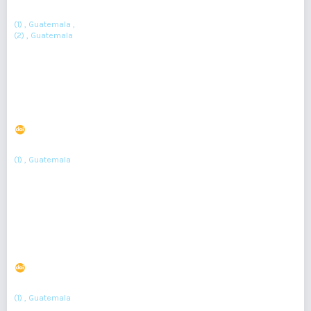
(1)
(2)
Itzel Sánchez
, Remis Baldizon
(1) , Guatemala ,
(2) , Guatemala
Resumen : 167
PDF : 81
En memoria de colegas que han fallecido por COVID-19
DOI : 10.36109/57jg3g83
(1)
Editorial Revista Médica
(1) , Guatemala
99-100
Resumen : 164
PDF : 0
HTML : 0
Semblanza del Dr. Jorge Antonio Henry Leiva
DOI : 10.36109/rmg.v158i1.112
(1)
Mario Contreras
(1) , Guatemala
6