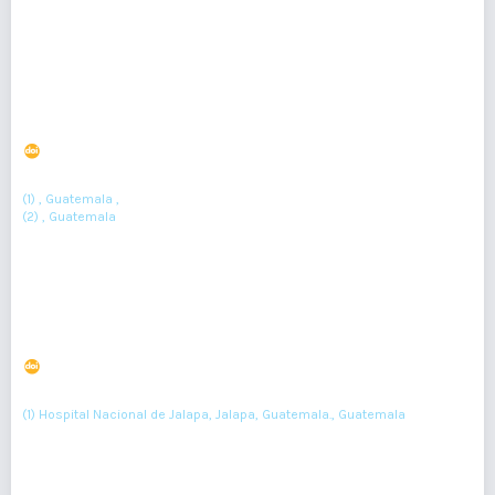
Resumen : 346
PDF : 0
Defecto óseo masivo en fémur pediátrico
DOI : 10.36109/t8k9v869
(1)
(2)
Fabiola Reyes
, Dr. Aníbal Josué Delgado
(1) , Guatemala ,
(2) , Guatemala
Resumen : 316
PDF : 441
Síndrome de piel escaldada en un neonato
DOI : 10.36109/rmg.v160i3.412
(1)
Blanca Mazariegos-Godinez
(1) Hospital Nacional de Jalapa, Jalapa, Guatemala., Guatemala
325-328
Resumen : 40
PDF : 0
HTML : 0