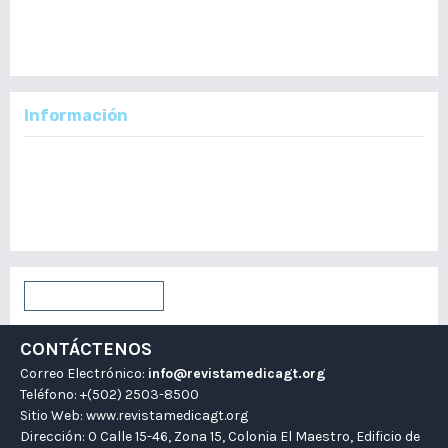
English
Español
Información
Para lectores/as
Para autores/as
Para bibliotecarios/as
Enviar un artículo
CONTÁCTENOS
Correo Electrónico:
info@revistamedicagt.org
Teléfono: +(502) 2503-8500
Sitio Web:
www.revistamedicagt.org
Dirección: 0 Calle 15-46, Zona 15, Colonia El Maestro, Edificio de