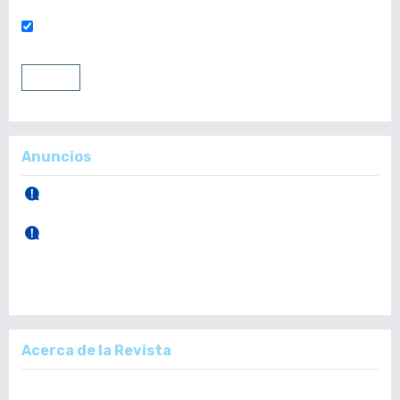
Mantenerme conectado
Entrar
Registrarse
Anuncios
30 de Abril, 2026.
Publicación Vol. 165 Núm 1 (Enero - Abril)
28 de Diciembre, 2025.
Publicación Vol. 164 Núm 3 (Septiembre - Diciembre)
Acerca de la Revista
La Revista Médica del Colegio de Médicos y Cirujanos de Guatemala,