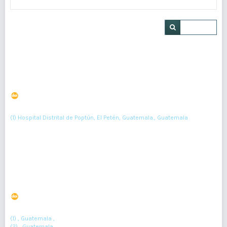
Buscar
Embarazo en la adolescencia. Factores epidemiológicos
relacionados con el parto. Hospital Distrital de Poptún.
DOI : 10.36109/rmg.v158i2.154
(1)
Aylin Ferrales
(1) Hospital Distrital de Poptún, El Petén, Guatemala., Guatemala
71-75
Resumen : 122
PDF : 0
Reporte de Caso: Síndrome de Nothnagel
DOI : 10.36109/bstkj774
(1)
(2)
Dr. Javier Antonio Veliz Chinchilla
, Marina Angelica Cansino Torres
(1) , Guatemala ,
(2) , Guatemala