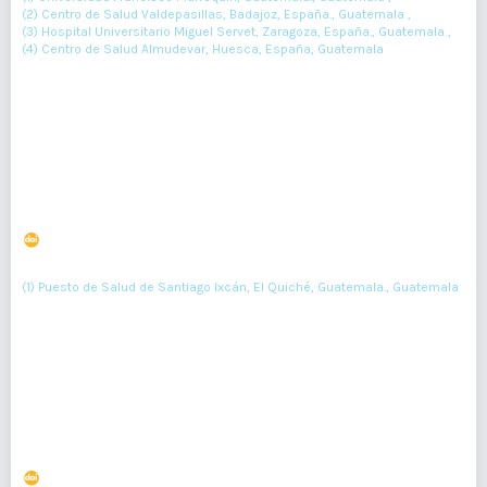
(2) Centro de Salud Valdepasillas, Badajoz, España., Guatemala ,
(3) Hospital Universitario Miguel Servet, Zaragoza, España., Guatemala ,
(4) Centro de Salud Almudevar, Huesca, España, Guatemala
66-69
Resumen : 27
PDF : 0
Intervención educativa sobre flujo vaginal en gestantes
en el Puesto de Salud Santiago Ixcán.
DOI : 10.36109/rmg.v158i2.156
(1)
Maylene Formentin-Zayas
(1) Puesto de Salud de Santiago Ixcán, El Quiché, Guatemala., Guatemala
93-100
Resumen : 82
PDF : 0
Uso de hiperoxigenación local en pies diabéticos:
reporte de casos
DOI : 10.36109/rmg.v164i1.794