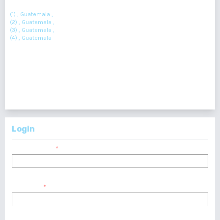
(4)
José Carlos Echeverría(
(1) , Guatemala ,
(2) , Guatemala ,
(3) , Guatemala ,
(4) , Guatemala
Resumen : 494
PDF : 335
401 - 412 de 412 elementos
<<
<
12
13
14
15
16
17
Login
Nombre usuario
*
Contraseña
*
¿Has olvidado tu contraseña?