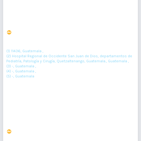
Enfisema pulmonar intersticial. No toda hiperlucencia
es neumotórax
DOI : 10.36109/rmg.v159i1.168
(1)
(2)
Kenneth Escobar Perez
, Alejandra Santizo-Paz
, Boanerges Rodas
(3)
(4)
(5)
, Julissa Granados
, Andrea Rivas
(1) 11436, Guatemala ,
(2) Hospital Regional de Occidente San Juan de Dios, departamentos de
Pediatría, Patología y Cirugía, Quetzaltenango, Guatemala., Guatemala ,
(3) -, Guatemala ,
(4) -, Guatemala ,
(5) -, Guatemala
50-52
Resumen : 87
pdf : 0
Angiosarcoma Hepático, una presentación inusual:
Reporte de caso.
DOI : 10.36109/scqb7n18
(1)
(2)
(3)
Dra. María Isabel Hernández Yoc
, Patricia Zepeda
, Sindy Sosa
,