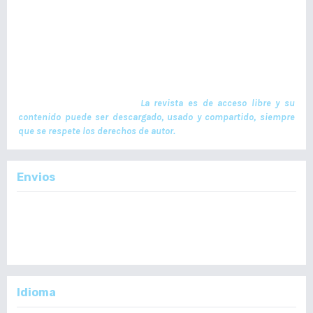
es un documento científico oficial. En ella se publican trabajos de
investigación realizados por profesionales en ciencias de la salud,
con temas de interés científico plasmados en textos originales e
inéditos. Las publicaciones se realizan cuatrimestralmente. El ISSN
de la versión en Línea es -L: 2664-3677. La publicación es financiada
por el Colegio de Médicos y Cirujanos de Guatemala y no contiene
anuncios comerciales. El envío, procesamiento y publicación de
manuscritos son gratuitos.
La revista es de acceso libre y su
contenido puede ser descargado, usado y compartido, siempre
que se respete los derechos de autor.
Envios
Enviar un Artículo
Importante:
No se toman en cuenta Artículos en formato PDF.
Idioma