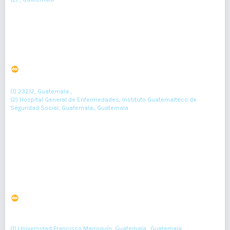
Resumen : 639
PDF : 236
Onicomicosis Blanca Superficial
DOI : 10.36109/rmg.v159i1.161
(1)
(2)
Katherine Giselle Klussmann
, Patricia Elizabeth Chang
(1) 23212, Guatemala ,
(2) Hospital General de Enfermedades, Instituto Guatemalteco de
Seguridad Social, Guatemala., Guatemala
62-64
Resumen : 97
pdf : 0
¿Es el nivel de ingreso del paciente un factor relevante
a la hora de dejar de fumar?
DOI : 10.36109/rmg.v157i2.99
(1)
(2)
José Torres Ramírez
, Emilio Salguero Chaves
, Martín Torres
(3)
(4)
Remírez
, Raquel Regla
(1) Universidad Francisco Marroquín, Guatemala., Guatemala ,