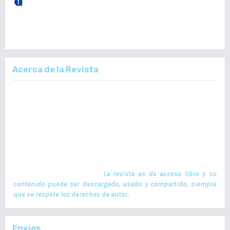
28 de Diciembre, 2025.
Publicación Vol. 164 Núm 3 (Septiembre - Diciembre)
Acerca de la Revista
La Revista Médica del Colegio de Médicos y Cirujanos de Guatemala,
es un documento científico oficial. En ella se publican trabajos de
investigación realizados por profesionales en ciencias de la salud,
con temas de interés científico plasmados en textos originales e
inéditos. Las publicaciones se realizan cuatrimestralmente. El ISSN
de la versión en Línea es -L: 2664-3677. La publicación es financiada
por el Colegio de Médicos y Cirujanos de Guatemala y no contiene
anuncios comerciales. El envío, procesamiento y publicación de
manuscritos son gratuitos.
La revista es de acceso libre y su
contenido puede ser descargado, usado y compartido, siempre
que se respete los derechos de autor.
Envios