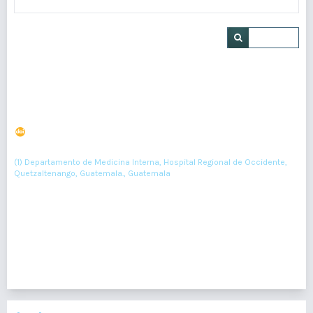
Buscar
Síndrome anticolinérgico secundario al consumo de
infusión de “Flor de Campana”, informe de caso
DOI : 10.36109/rmg.v161i4.569
(1)
Ana Pisquiy-Quemé
(1) Departamento de Medicina Interna, Hospital Regional de Occidente,
Quetzaltenango, Guatemala., Guatemala
444-447
Resumen : 307
PDF : 0
HTML : 0
1 - 1 de 1 elementos