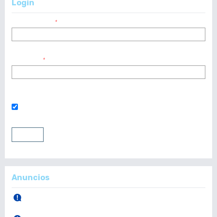
Login
Nombre usuario
*
Contraseña
*
¿Has olvidado tu contraseña?
Mantenerme conectado
Entrar
Registrarse
Anuncios
30 de Abril, 2026.
Publicación Vol. 165 Núm 1 (Enero - Abril)