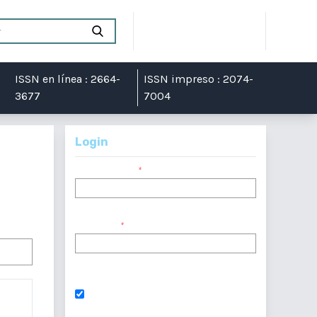
Registrarse
Entrar
ISSN en línea : 2664-
ISSN impreso : 2074-
3677
7004
Login
Nombre usuario
*
Contraseña
*
¿Has olvidado tu contraseña?
Mantenerme conectado