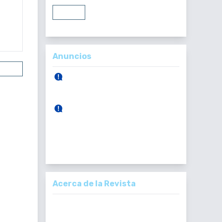
Entrar
Registrarse
Anuncios
uscar
30 de Abril, 2026.
Publicación Vol. 165 Núm 1 (Enero -
Abril)
28 de Diciembre, 2025.
Publicación Vol. 164 Núm 3
428-431
(Septiembre - Diciembre)
TML : 0
Acerca de la Revista
La Revista Médica del Colegio de Médicos y
Cirujanos de Guatemala, es un documento