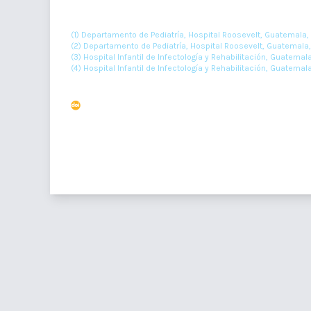
(1)
(2)
(3)
Melissa Linares
, Bianka Flores
, Angel Higueros
, Irw
(1) Departamento de Pediatría, Hospital Roosevelt, Guatemala,
(2) Departamento de Pediatría, Hospital Roosevelt, Guatemala
(3) Hospital Infantil de Infectología y Rehabilitación, Guatema
(4) Hospital Infantil de Infectología y Rehabilitación, Guatem
Resumen : 166
DOI : 10.36109/rmg.v161i3.532