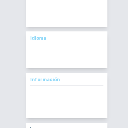
Importante:
No se toman en cuenta
Artículos en formato PDF.
Idioma
English
Español
Información
Para lectores/as
Para autores/as
Para bibliotecarios/as