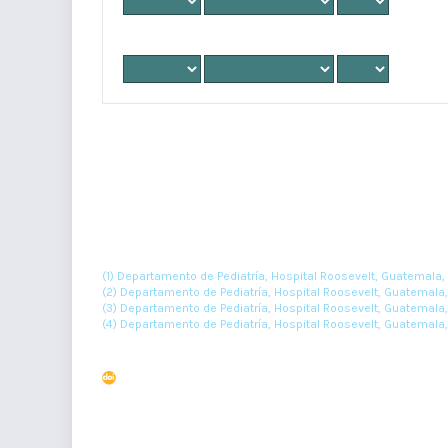
Hasta
Síndrome de Holt Oram en paciente pediátrico
(1)
(2)
(3)
Irwing Rivera
, Melissa Linares
, Isabel Galdámez
, Ce
(1) Departamento de Pediatría, Hospital Roosevelt, Guatemala,
(2) Departamento de Pediatría, Hospital Roosevelt, Guatemala
(3) Departamento de Pediatría, Hospital Roosevelt, Guatemala
(4) Departamento de Pediatría, Hospital Roosevelt, Guatemal
Resumen : 140
DOI : 10.36109/rmg.v161i4.551
Malrotación intestinal