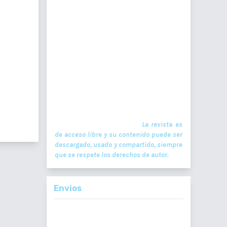
científico oficial. En ella se publican
trabajos de investigación realizados por
99-302
profesionales en ciencias de la salud, con
temas de interés científico plasmados en
textos originales e inéditos. Las
publicaciones se realizan
TML : 0
cuatrimestralmente. El ISSN de la versión
en Línea es -L: 2664-3677. La publicación es
financiada por el Colegio de Médicos y
Cirujanos de Guatemala y no contiene
anuncios comerciales. El envío,
procesamiento y publicación de
lementos
manuscritos son gratuitos.
La revista es
de acceso libre y su contenido puede ser
descargado, usado y compartido, siempre
que se respete los derechos de autor.
Envios
Enviar un
Artículo