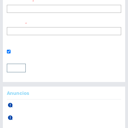
Nombre usuario
*
Contraseña
*
¿Has olvidado tu contraseña?
Mantenerme conectado
Entrar
Registrarse
Anuncios
30 de Abril, 2026.
Publicación Vol. 165 Núm 1 (Enero - Abril)
28 de Diciembre, 2025.
Publicación Vol. 164 Núm 3 (Septiembre - Diciembre)