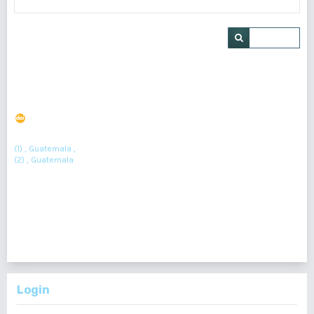
Buscar
Síndrome de Eagle: reporte de caso
DOI : 10.36109/rmg.v164i1.801
(1)
(2)
Ilder Alvarado
, Juan Fernando Gómez
(1) , Guatemala ,
(2) , Guatemala
Resumen : 166
PDF : 75
1 - 1 de 1 elementos
Login