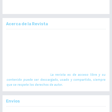
Acerca de la Revista
La Revista Médica del Colegio de Médicos y Cirujanos de Guatemala,
es un documento científico oficial. En ella se publican trabajos de
investigación realizados por profesionales en ciencias de la salud,
con temas de interés científico plasmados en textos originales e
inéditos. Las publicaciones se realizan cuatrimestralmente. El ISSN
de la versión en Línea es -L: 2664-3677. La publicación es financiada
por el Colegio de Médicos y Cirujanos de Guatemala y no contiene
anuncios comerciales. El envío, procesamiento y publicación de
manuscritos son gratuitos.
La revista es de acceso libre y su
contenido puede ser descargado, usado y compartido, siempre
que se respete los derechos de autor.
Envios