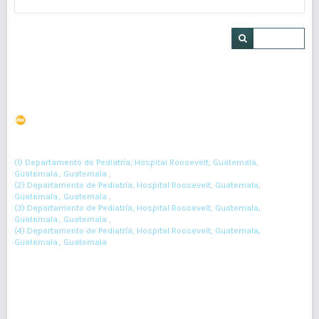
Buscar
Síndrome de Holt Oram en paciente pediátrico
DOI : 10.36109/rmg.v161i4.551
(1)
(2)
(3)
Irwing Rivera
, Melissa Linares
, Isabel Galdámez
, Celia Martínez
(4)
(1) Departamento de Pediatría, Hospital Roosevelt, Guatemala,
Guatemala., Guatemala ,
(2) Departamento de Pediatría, Hospital Roosevelt, Guatemala,
Guatemala., Guatemala ,
(3) Departamento de Pediatría, Hospital Roosevelt, Guatemala,
Guatemala., Guatemala ,
(4) Departamento de Pediatría, Hospital Roosevelt, Guatemala,
Guatemala., Guatemala
428-431
Resumen : 140
PDF : 0
HTML : 0