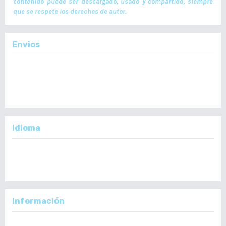
contenido puede ser descargado, usado y compartido, siempre
que se respete los derechos de autor.
Envios
Enviar un Artículo
Importante:
No se toman en cuenta Artículos en formato PDF.
Idioma
English
Español
Información
Para lectores/as