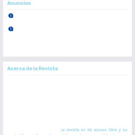
Anuncios
30 de Abril, 2026.
Publicación Vol. 165 Núm 1 (Enero - Abril)
28 de Diciembre, 2025.
Publicación Vol. 164 Núm 3 (Septiembre - Diciembre)
Acerca de la Revista
La Revista Médica del Colegio de Médicos y Cirujanos de Guatemala,
es un documento científico oficial. En ella se publican trabajos de
investigación realizados por profesionales en ciencias de la salud,
con temas de interés científico plasmados en textos originales e
inéditos. Las publicaciones se realizan cuatrimestralmente. El ISSN
de la versión en Línea es -L: 2664-3677. La publicación es financiada
por el Colegio de Médicos y Cirujanos de Guatemala y no contiene
anuncios comerciales. El envío, procesamiento y publicación de
manuscritos son gratuitos.
La revista es de acceso libre y su