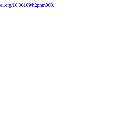
/doi.org/10.36109/h2pnm880
.