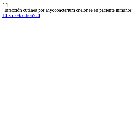
[1]
“Infección cutánea por Mycobacterium chelonae en paciente inmuno
10.36109/kkh0q520
.