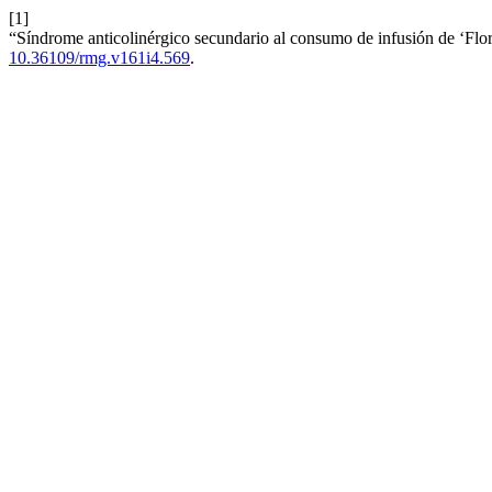
[1]
“Síndrome anticolinérgico secundario al consumo de infusión de ‘Fl
10.36109/rmg.v161i4.569
.