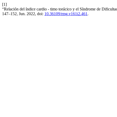
[1]
“Relación del índice cardio - timo torácico y el Síndrome de Dificultad
147–152, Jun. 2022, doi:
10.36109/rmg.v161i2.461
.