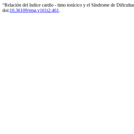
“Relación del índice cardio - timo torácico y el Síndrome de Dificulta
doi:
10.36109/rmg.v161i2.461
.