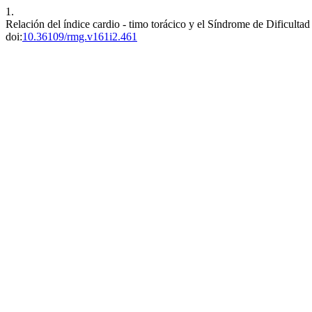
1.
Relación del índice cardio - timo torácico y el Síndrome de Dificultad 
doi:
10.36109/rmg.v161i2.461