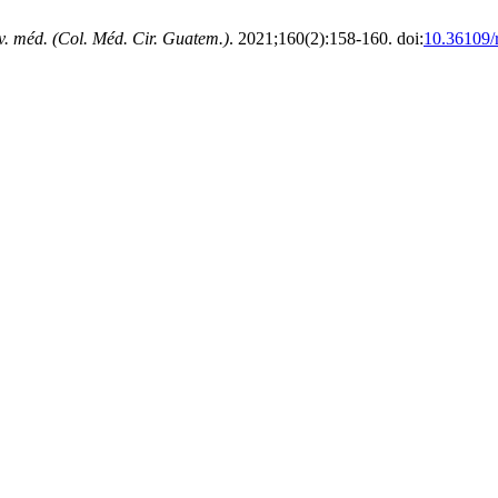
v. méd. (Col. Méd. Cir. Guatem.)
. 2021;160(2):158-160. doi:
10.36109/