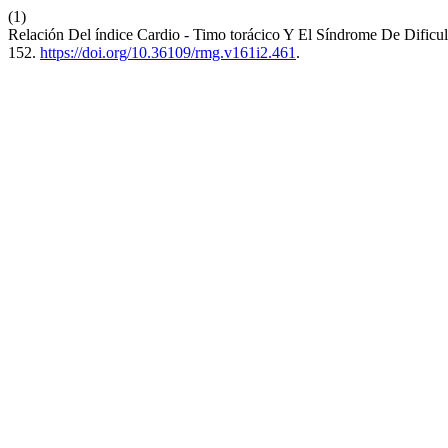
(1)
Relación Del índice Cardio - Timo torácico Y El Síndrome De Dificul
152.
https://doi.org/10.36109/rmg.v161i2.461
.