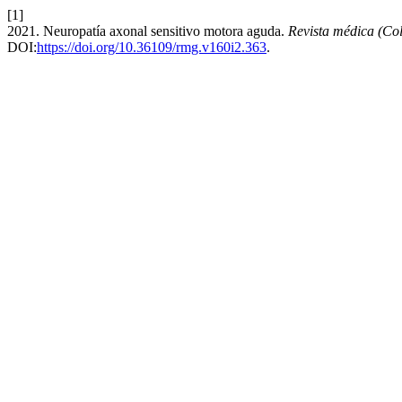
[1]
2021. Neuropatía axonal sensitivo motora aguda.
Revista médica (Co
DOI:
https://doi.org/10.36109/rmg.v160i2.363
.