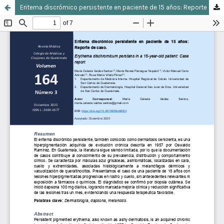
Eritema discrómico persistente en paciente de 15 años: Reporte de caso.