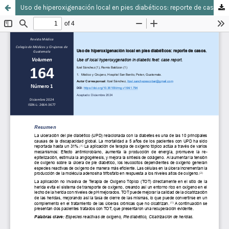
Uso de hiperoxigenación local en pies diabéticos: reporte de casos